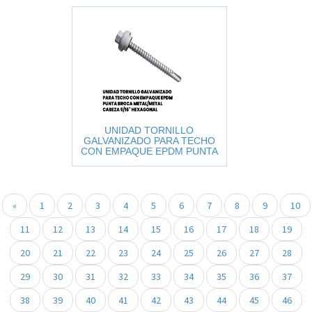
UNIDAD TORNILLO
GALVANIZADO PARA TECHO
CON EMPAQUE EPDM PUNTA
BROCA METAL/METAL CABEZA
5/16" HEXAGON
«
1
2
3
4
5
6
7
8
9
10
11
12
13
14
15
16
17
18
19
20
21
22
23
24
25
26
27
28
29
30
31
32
33
34
35
36
37
38
39
40
41
42
43
44
45
46