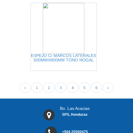
ESPEJO C/ MARCOS LATERALES
500MMX800MM TONO NOGAL
«
1
2
3
4
5
6
»
Bo. Las Acacias
SPS, Honduras
+504 25500475