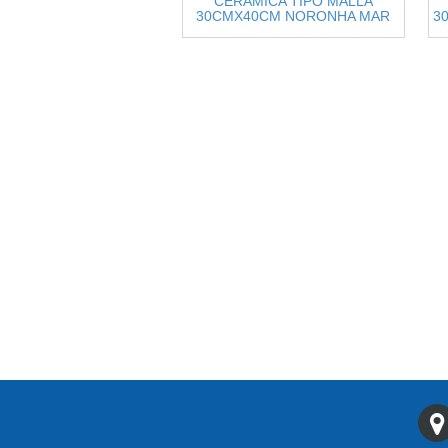
CERAMICA TIPO MALLA
30CMX40CM NORONHA MAR
3
MATE 8048384