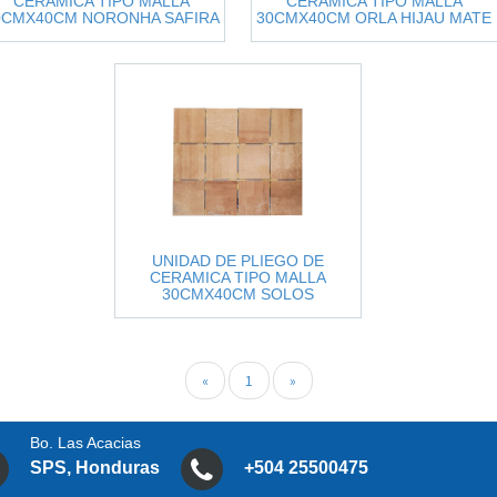
CERAMICA TIPO MALLA
CERAMICA TIPO MALLA
0CMX40CM NORONHA SAFIRA
30CMX40CM ORLA HIJAU MATE
MATE 8048386
8049477
UNIDAD DE PLIEGO DE
CERAMICA TIPO MALLA
30CMX40CM SOLOS
TERRACOTA MATE 8049467
«
1
»
Bo. Las Acacias
SPS, Honduras
+504 25500475