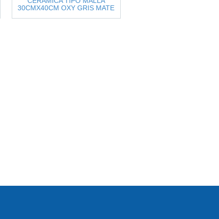
CERAMICA TIPO MALLA
30CMX40CM OXY GRIS MATE
8048394