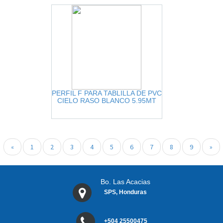
PERFIL F PARA TABLILLA DE PVC
CIELO RASO BLANCO 5.95MT
«
1
2
3
4
5
6
7
8
9
»
Bo. Las Acacias
SPS, Honduras
+504 25500475