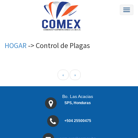
Toggl
naviga
HOGAR
->
Control de Plagas
«
»
Bo. Las Acacias
SPS, Honduras
+504 25500475