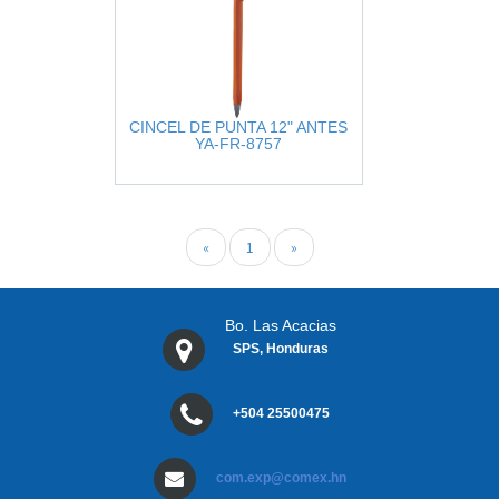
CINCEL DE PUNTA 12" ANTES
YA-FR-8757
«
1
»
Bo. Las Acacias
SPS, Honduras
+504 25500475
com.exp@comex.hn