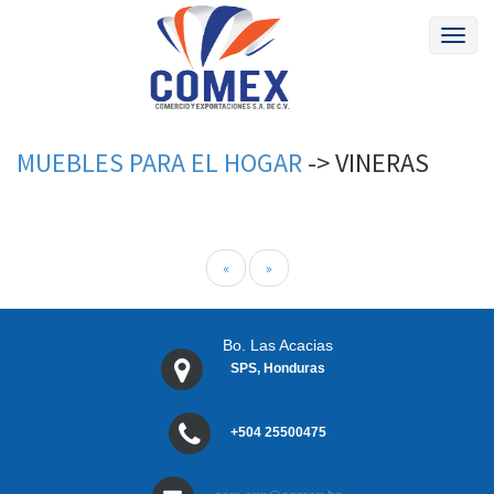
Toggl
naviga
MUEBLES
PARA
EL HOGAR
->
VINERAS
«
»
Bo. Las Acacias
SPS, Honduras
+504 25500475