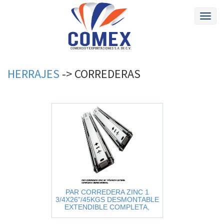
Toggl
naviga
HERRAJES
->
CORREDERAS
PAR CORREDERA ZINC 1
3/4X26"/45KGS DESMONTABLE
EXTENDIBLE COMPLETA,
CIERRE NORMAL