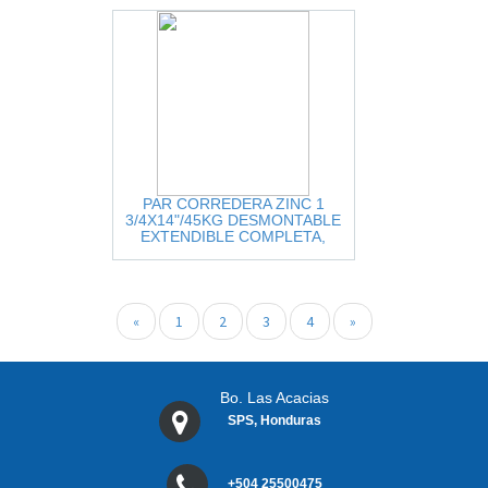
PAR CORREDERA ZINC 1
3/4X14"/45KG DESMONTABLE
EXTENDIBLE COMPLETA,
CIERRE NORMAL = DTC-
4587314A-ZINC
«
1
2
3
4
»
Bo. Las Acacias
SPS, Honduras
+504 25500475