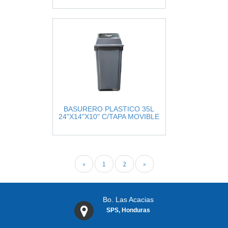
BASURERO PLASTICO 35L
24"X14"X10" C/TAPA MOVIBLE
«
1
2
»
Bo. Las Acacias
SPS, Honduras